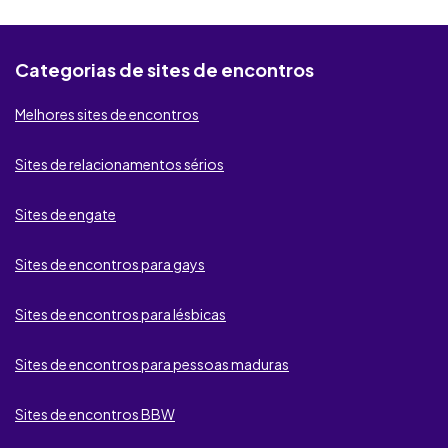
Seeking Arrangement
Contacto Secreto
Categorias de sites de encontros
KROOW
Melhores sites de encontros
Badoo
Sites de relacionamentos sérios
BeNaughty
Sites de engate
Fdating
Sites de encontros para gays
Second Love
Sites de encontros para lésbicas
My Ukrainian Girls
be2
Sites de encontros para pessoas maduras
SugarDaters
Sites de encontros BBW