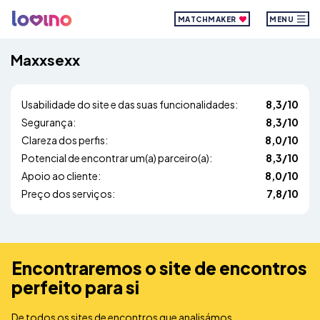
MATCHMAKER
MENU
Maxxsexx
Usabilidade do site e das suas funcionalidades:
8,3/10
Segurança:
8,3/10
Clareza dos perfis:
8,0/10
Potencial de encontrar um(a) parceiro(a):
8,3/10
Apoio ao cliente:
8,0/10
Preço dos serviços:
7,8/10
Encontraremos o site de encontros
perfeito para si
De todos os sites de encontros que analisámos,