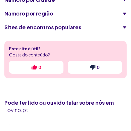
Namoro por região
Sites de encontros populares
Encontros Quentes
Este site é útil?
Flerte Discreto
Gosta do conteúdo?
4club
0
0
RadarDeRaparigas
Victoria Milan
Pode ter lido ou ouvido falar sobre nós em
Flirt.com
Lovino.pt
Ashley Madison