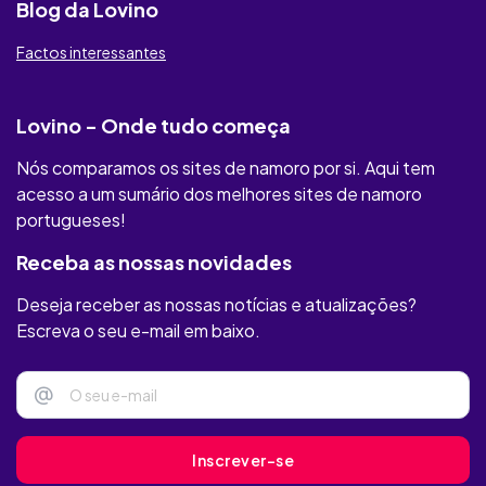
Blog da Lovino
Lust
Factos interessantes
Raparigas Locais
RichMeetBeautiful
Lovino - Onde tudo começa
Illicit Meat
Nós comparamos os sites de namoro por si. Aqui tem
acesso a um sumário dos melhores sites de namoro
Youumu
portugueses!
MAXXFINDER
Receba as nossas novidades
Deseja receber as nossas notícias e atualizações?
Privaffair
Escreva o seu e-mail em baixo.
Only Flirts
@
Felizes
Clube Amizade
Inscrever-se