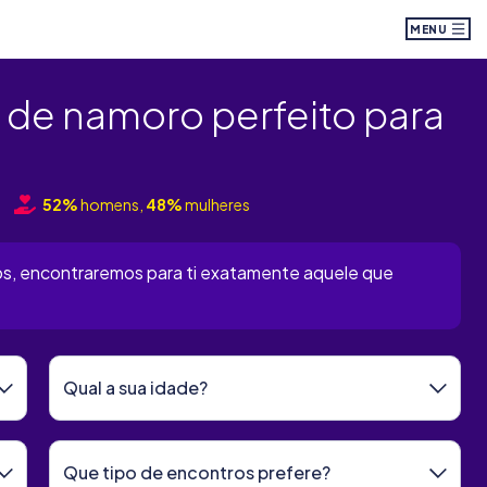
MENU
 de namoro perfeito para
52%
homens,
48%
mulheres
os, encontraremos para ti exatamente aquele que