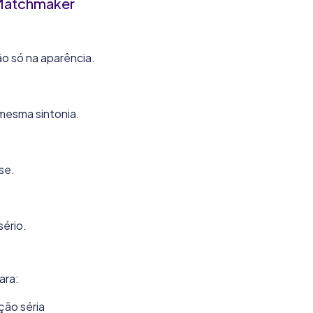
 Matchmaker
o só na aparência.
mesma sintonia.
se.
sério.
ara:
ção séria