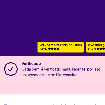
MELHORES SITES DE ENCONTROS
CLASSIFICAÇ
9.9/10
9.9/10
Verificado
Cada perfil é verificado manualmente, por isso
há pessoas reais no Matchmaker.