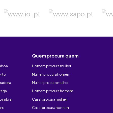
Quem procura quem
isboa
Homem procura mulher
orto
Mulher procura homem
madora
Mulher procura mulher
raga
Homem procura homem
oimbra
Casal procura mulher