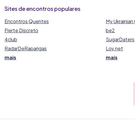
Sites de encontros populares
Encontros Quentes
My Ukrainian 
Flerte Discreto
be2
4club
SugarDaters
RadarDeRaparigas
Lov.net
mais
mais