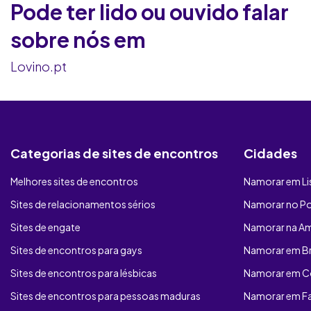
Pode ter lido ou ouvido falar
sobre nós em
Lovino.pt
Categorias de sites de encontros
Cidades
Melhores sites de encontros
Namorar em L
Sites de relacionamentos sérios
Namorar no P
Sites de engate
Namorar na A
Sites de encontros para gays
Namorar em B
Sites de encontros para lésbicas
Namorar em C