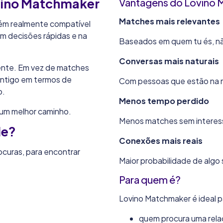
ovino Matchmaker
Vantagens do Lovino
Matches mais relevantes
uém realmente compatível
em decisões rápidas e na
Baseados em quem tu és, nã
Conversas mais naturais
gente. Em vez de matches
ontigo em termos de
Com pessoas que estão na 
o.
Menos tempo perdido
 um melhor caminho.
Menos matches sem interes
de?
Conexões mais reais
ocuras, para encontrar
Maior probabilidade de algo 
Para quem é?
Lovino Matchmaker é ideal p
quem procura uma rela