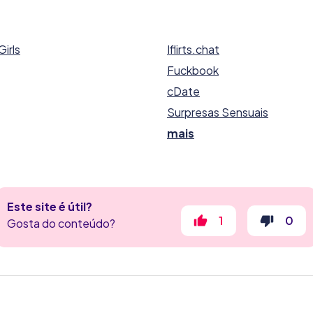
Girls
Iflirts.chat
Fuckbook
cDate
Surpresas Sensuais
mais
Este site é útil?
1
0
Gosta do conteúdo?