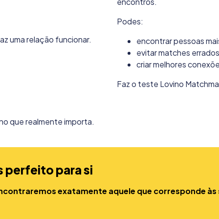
encontros.
Podes:
faz uma relação funcionar.
encontrar pessoas mai
evitar matches errado
criar melhores conexõ
Faz o teste Lovino Matchma
no que realmente importa.
perfeito para si
 encontraremos exatamente aquele que corresponde às