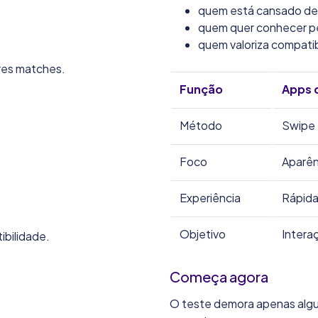
quem está cansado de 
quem quer conhecer pe
quem valoriza compatib
ores matches.
Função
Apps 
Método
Swipe
Foco
Aparên
Experiência
Rápida
Objetivo
Intera
ibilidade.
Começa agora
O teste demora apenas algu