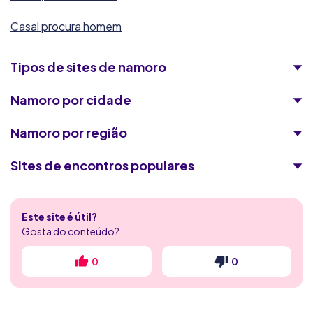
Casal procura homem
Tipos de sites de namoro
Namoro por cidade
Namoro por região
Sites de encontros populares
Encontros Quentes
Este site é útil?
Flerte Discreto
Gosta do conteúdo?
4club
0
0
RadarDeRaparigas