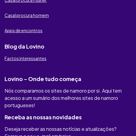
AmantesEscondidos
Casal procura homem
Meu Contacto Secreto
Apps de encontros
Cupid Taste
Blog da Lovino
Lust
Factos interessantes
Raparigas Locais
RichMeetBeautiful
Lovino - Onde tudo começa
Illicit Meat
Nós comparamos os sites de namoro por si. Aqui tem
acesso a um sumário dos melhores sites de namoro
Youumu
portugueses!
MAXXFINDER
Receba as nossas novidades
Deseja receber as nossas notícias e atualizações?
Privaffair