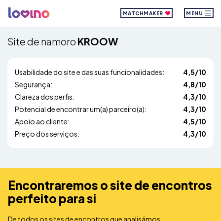
MATCHMAKER
MENU
Site de namoro
KROOW
Usabilidade do site e das suas funcionalidades:
4,5/10
Segurança:
4,8/10
Clareza dos perfis:
4,3/10
Potencial de encontrar um(a) parceiro(a):
4,3/10
Apoio ao cliente:
4,5/10
Preço dos serviços:
4,3/10
Encontraremos o site de encontros
perfeito para si
De todos os sites de encontros que analisámos,