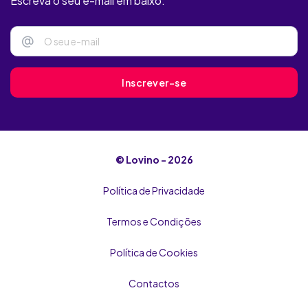
Escreva o seu e-mail em baixo.
Only Flirts
@
Felizes
Clube Amizade
Inscrever-se
soadultos
Maxxsexx
© Lovino - 2026
Plenty of Fish
Política de Privacidade
Termos e Condições
Política de Cookies
Contactos