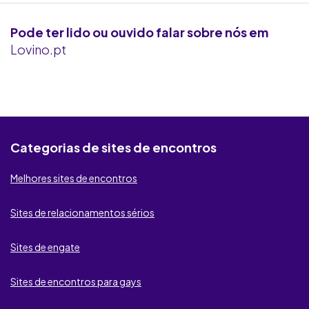
Victoria Milan
Pode ter lido ou ouvido falar sobre nós em
Flirt.com
Lovino.pt
Ashley Madison
Seeking Arrangement
Contacto Secreto
Categorias de sites de encontros
KROOW
Melhores sites de encontros
Badoo
Sites de relacionamentos sérios
BeNaughty
Sites de engate
Fdating
Sites de encontros para gays
Second Love