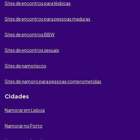
Sites de encontros para lésbicas
My Ukrainian Girls
be2
Sites de encontros para pessoas maduras
SugarDaters
Sites de encontros BBW
Lov.net
Sites de encontros sexuais
MyDates
Sites de namoriscos
DatingTuga
Sites de namoro para pessoas comprometidas
Proximeety
Cidades
GPSDeRaparigas
Namorar em Lisboa
Neoflirt
Namorar no Porto
iDates