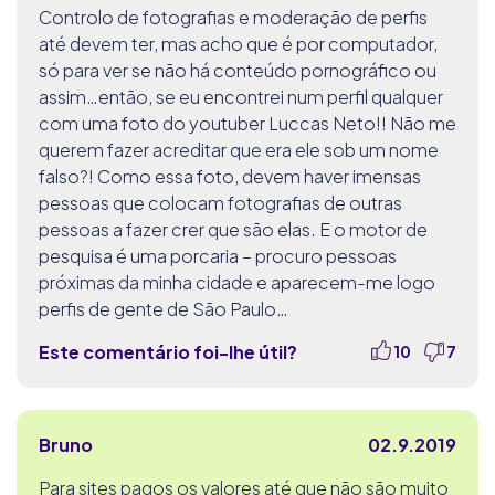
Controlo de fotografias e moderação de perfis
até devem ter, mas acho que é por computador,
só para ver se não há conteúdo pornográfico ou
assim…então, se eu encontrei num perfil qualquer
com uma foto do youtuber Luccas Neto!! Não me
querem fazer acreditar que era ele sob um nome
falso?! Como essa foto, devem haver imensas
pessoas que colocam fotografias de outras
pessoas a fazer crer que são elas. E o motor de
pesquisa é uma porcaria – procuro pessoas
próximas da minha cidade e aparecem-me logo
perfis de gente de São Paulo…
Este comentário foi-lhe útil?
10
7
Bruno
02.9.2019
Para sites pagos os valores até que não são muito