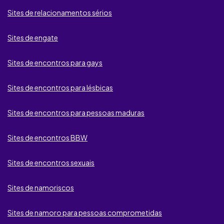
Badoo
Sites de relacionamentos sérios
BeNaughty
Sites de engate
Fdating
Sites de encontros para gays
Second Love
Sites de encontros para lésbicas
My Ukrainian Girls
be2
Sites de encontros para pessoas maduras
SugarDaters
Sites de encontros BBW
Lov.net
Sites de encontros sexuais
MyDates
Sites de namoriscos
DatingTuga
Sites de namoro para pessoas comprometidas