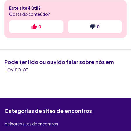
Este site é útil?
Flerte Discreto
Gosta do conteúdo?
4club
0
0
RadarDeRaparigas
Victoria Milan
Pode ter lido ou ouvido falar sobre nós em
Flirt.com
Lovino.pt
Ashley Madison
Seeking Arrangement
Contacto Secreto
Categorias de sites de encontros
KROOW
Melhores sites de encontros