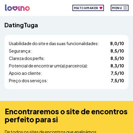
MATCHMAKER
MENU
DatingTuga
Usabilidade do site e das suas funcionalidades:
8,0/10
Segurança:
8,5/10
Clareza dos perfis:
8,5/10
Potencial de encontrar um(a) parceiro(a):
8,3/10
Apoio ao cliente:
7,5/10
Preço dos serviços:
7,5/10
Encontraremos o site de encontros
perfeito para si
De todos os sites de encontros que analisámos,