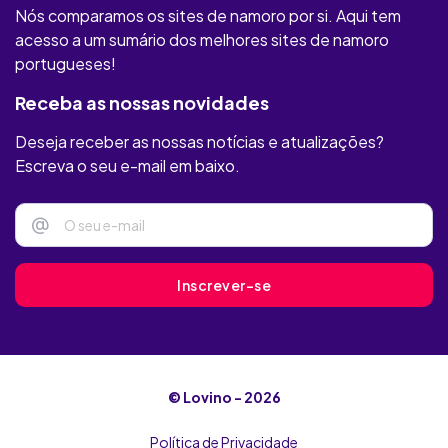
Illicit Meat
Nós comparamos os sites de namoro por si. Aqui tem
acesso a um sumário dos melhores sites de namoro
Youumu
portugueses!
MAXXFINDER
Receba as nossas novidades
Deseja receber as nossas notícias e atualizações?
Privaffair
Escreva o seu e-mail em baixo.
Only Flirts
@
Felizes
Clube Amizade
Inscrever-se
soadultos
Maxxsexx
© Lovino - 2026
Plenty of Fish
Política de Privacidade