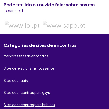
Pode ter lido ou ouvido falar sobre nós em
Flirt.com
Lovino.pt
Ashley Madison
Seeking Arrangement
Contacto Secreto
KROOW
Categorias de sites de encontros
Badoo
Melhores sites de encontros
BeNaughty
Sites de relacionamentos sérios
Fdating
Sites de engate
Second Love
Sites de encontros para gays
My Ukrainian Girls