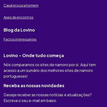
Casal procura mulher
Meu Contacto Secreto
Casal procura homem
Cupid Taste
Apps de encontros
Lust
Blog da Lovino
Raparigas Locais
Factos interessantes
RichMeetBeautiful
Illicit Meat
Lovino - Onde tudo começa
Nós comparamos os sites de namoro por si. Aqui tem
Youumu
acesso a um sumário dos melhores sites de namoro
MAXXFINDER
portugueses!
Receba as nossas novidades
Privaffair
Deseja receber as nossas notícias e atualizações?
Only Flirts