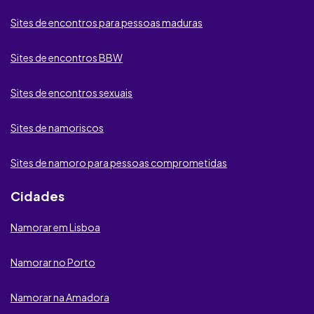
Sites de encontros para lésbicas
be2
Sites de encontros para pessoas maduras
SugarDaters
Sites de encontros BBW
Lov.net
MyDates
Sites de encontros sexuais
DatingTuga
Sites de namoriscos
Proximeety
Sites de namoro para pessoas comprometidas
GPSDeRaparigas
Cidades
Neoflirt
Namorar em Lisboa
iDates
Namorar no Porto
International Cupid