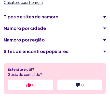
Casal procura homem
Tipos de sites de namoro
Namoro por cidade
Namoro por região
Sites de encontros populares
Encontros Quentes
Este site é útil?
Flerte Discreto
Gosta do conteúdo?
4club
0
0
RadarDeRaparigas
Victoria Milan