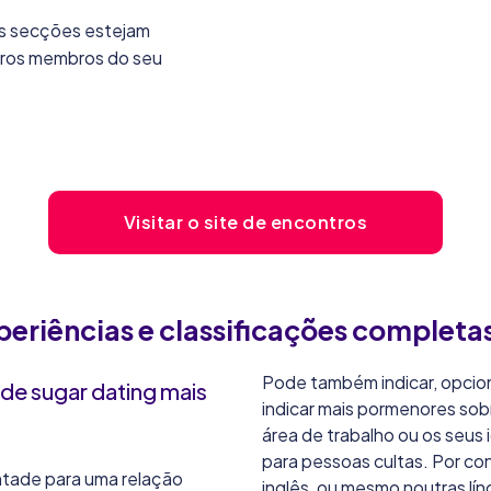
 as secções estejam
tros membros do seu
Visitar o site de encontros
periências e classificações completa
Pode também indicar, opcion
de sugar dating mais
indicar mais pormenores sobr
área de trabalho ou os seus
para pessoas cultas. Por co
ntade para uma relação
inglês, ou mesmo noutras líng