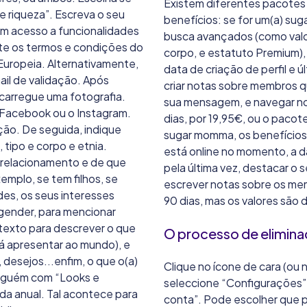
Existem diferentes pacotes 
 riqueza”. Escreva o seu
benefícios: se for um(a) su
tem acesso a funcionalidades
busca avançados (como valor 
ite os termos e condições do
corpo, e estatuto Premium),
 Europeia. Alternativamente,
data de criação de perfil e úl
il de validação. Após
criar notas sobre membros 
 carregue uma fotografia.
sua mensagem, e navegar no
 Facebook ou o Instagram.
dias, por 19,95€, ou o paco
ção. De seguida, indique
sugar momma, os benefícios
 tipo e corpo e etnia.
está online no momento, a da
m relacionamento e de que
pela última vez, destacar o s
emplo, se tem filhos, se
escrever notas sobre os me
des, os seus interesses
90 dias, mas os valores são
nsgender, para mencionar
texto para descrever o que
O processo de elimin
rá apresentar ao mundo), e
desejos...enfim, o que o(a)
Clique no ícone de cara (ou n
alguém com “Looks e
seleccione “Configurações”.
enda anual. Tal acontece para
conta”. Pode escolher que p