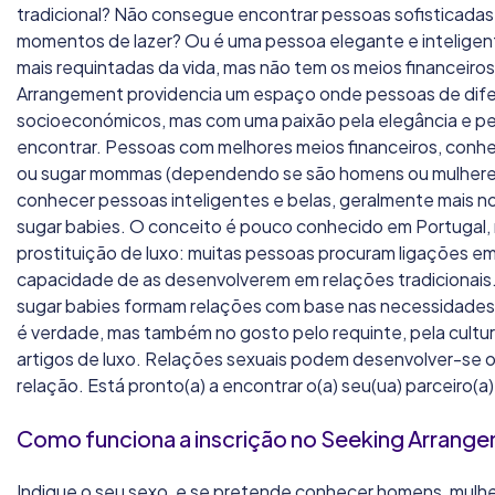
tradicional? Não consegue encontrar pessoas sofisticada
momentos de lazer? Ou é uma pessoa elegante e inteligent
mais requintadas da vida, mas não tem os meios financeiro
Arrangement providencia um espaço onde pessoas de dif
socioeconómicos, mas com uma paixão pela elegância e pe
encontrar. Pessoas com melhores meios financeiros, conh
ou sugar mommas (dependendo se são homens ou mulhere
conhecer pessoas inteligentes e belas, geralmente mais 
sugar babies. O conceito é pouco conhecido em Portugal
prostituição de luxo: muitas pessoas procuram ligações e
capacidade de as desenvolverem em relações tradicionai
sugar babies formam relações com base nas necessidade
é verdade, mas também no gosto pelo requinte, pela cultura
artigos de luxo. Relações sexuais podem desenvolver-se
relação. Está pronto(a) a encontrar o(a) seu(ua) parceiro(a
Como funciona a inscrição no Seeking Arrang
Indique o seu sexo, e se pretende conhecer homens, mulhe