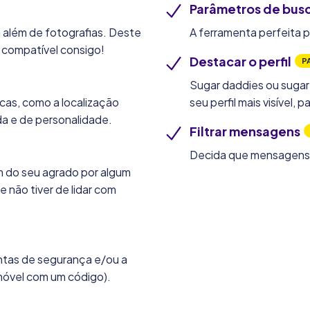
Parâmetros de bus
 além de fotografias. Deste
A ferramenta perfeita p
 compatível consigo!
Destacar o perfil
P
Sugar daddies ou suga
icas, como a localização
seu perfil mais visível,
ida e de personalidade.
Filtrar mensagens
Decida que mensagens d
m do seu agrado por algum
e não tiver de lidar com
untas de segurança e/ou a
móvel com um código).