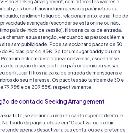
VIP no Seeking Arrangement, com diferentes valores e
gar baby, os benefícios incluem acesso a parâmetros de
líquido, rendimento liquido, relacionamento, etnia, tipo de
 privacidade avançada (esconder se está online ou não,
timo país de início de sessão), filtros na caixa de entrada,
que chamam a sua atenção, ver quando as pessoas lêem a
 site sem publicidade. Pode seleccionar o pacote de 30
te de 90 dias, por 44,85€. Se for um sugar daddy ou uma
 Premium incluem desbloquear conversas, esconder se
ta de criação do seu perfil e o país onde iniciou sessão
eu perfil, usar filtros na caixa de entrada de mensagens e
mbros do seu interesse. Os pacotes são também de 30 e
 de 79,95€ e de 209,85€, respectivamente.
ação de conta do Seeking Arrangement
a sua foto, se adicionou uma) no canto superior direito, e
 No fundo da página, clique em “Desativar ou excluir
retende apenas desactivar a sua conta, ou se a pretende