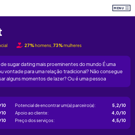
MENU
t
cial
27%
homens,
73%
mulheres
 de sugar dating mais proeminentes do mundo É uma
u vontade para uma relação tradicional? Não consegue
sar alguns momentos de lazer? Ou é uma pessoa
mais requintadas da vida, mas não tem os meios
t...
/10
Potencial de encontrar um(a) parceiro(a):
5,2/10
/10
Apoio ao cliente:
4,0/10
/10
Preço dos serviços:
4,5/10