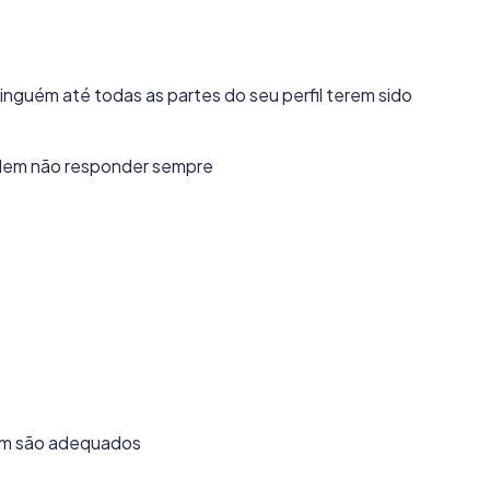
nguém até todas as partes do seu perfil terem sido
dem não responder sempre
ium são adequados