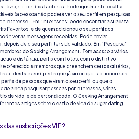
activação por dois factores. Pode igualmente ocultar
eis (a pessoa não poderá ver o seu perfil em pesquisas,
 de interesse). Em “Interesses” pode encontrar a sua lista
rfis Favoritos, e de quem adicionou o seu perfil aos
pode ver as mensagens recebidas. Pode enviar
depois de o seu perfil ter sido validado. Em “Pesquisa”
os membros do Seeking Arrangement. Tem acesso a vários
ação e distância, perfis com fotos, com o distintivo
site oferecido a membros que preenchem certos critérios,
is se destaquem), perfis que já viu ou que adicionou aos
, perfis de pessoas que viram o seu perfil, ou que o
Pode ainda pesquisar pessoas por interesses, várias
estilo de vida, e de personalidade. O Seeking Arrangement
rentes artigos sobre o estilo de vida de sugar dating.
os das susbcrições VIP?