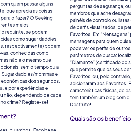
s com quem passar alguns
perguntas de segurança, ou 
e, que aprecia as coisas
membros que ache desagradáv
s para o fazer? O Seeking
painéis de controlo ou listas
erentes meios
de perfis visualizados, de pe
lo requinte, se podem
Favoritos. Em “Mensagens” 
ecidas como sugar daddies
mensagens para quem quiser, 
s, respectivamente) podem
pode ver os perfis de outr
novas, conhecidas como
parâmetros de busca: localiz
, mas não é o mesmo que
“Diamante” (certificado do 
mocionais, sem o tempo ou a
que permite que os seus perf
s. Sugar daddies/mommas e
Favoritos, ou, pelo contrário
s económicas dos segundos,
adicionaram aos Favoritos. 
, e por experiências e
características físicas, de 
 ou não, dependendo de cada
tem também um blog com dife
) no crime? Registe-se!
Desfrute!
ement?
Quais são os benefíci
res, ou ambos. Escolha se