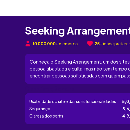
Seeking Arrangemen
10 000 000+
membros
25+
idade preferen
Conheça o Seeking Arrangement, um dos sites
pessoa abastada e culta, mas não tem tempo o
encontrar pessoas sofisticadas com quem pas
elegante e inteligente, que aprecia as coisas 
Classificação geral
financeiros para o fazer? O Seeking Arrangemen
Usabilidade do site e das suas funcionalidades:
5,0
Segurança:
5,6
Clareza dos perfis:
4,9