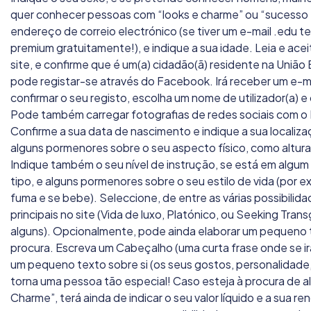
quer conhecer pessoas com “looks e charme” ou “sucesso e
endereço de correio electrónico (se tiver um e-mail .edu 
premium gratuitamente!), e indique a sua idade. Leia e ace
site, e confirme que é um(a) cidadão(ã) residente na União
pode registar-se através do Facebook. Irá receber um e-ma
confirmar o seu registo, escolha um nome de utilizador(a) e
Pode também carregar fotografias de redes sociais com o
Confirme a sua data de nascimento e indique a sua localiza
alguns pormenores sobre o seu aspecto físico, como altura,
Indique também o seu nível de instrução, se está em algu
tipo, e alguns pormenores sobre o seu estilo de vida (por ex
fuma e se bebe). Seleccione, de entre as várias possibilida
principais no site (Vida de luxo, Platónico, ou Seeking Tra
alguns). Opcionalmente, pode ainda elaborar um pequeno 
procura. Escreva um Cabeçalho (uma curta frase onde se i
um pequeno texto sobre si (os seus gostos, personalidade, 
torna uma pessoa tão especial! Caso esteja à procura de 
Charme”, terá ainda de indicar o seu valor líquido e a sua r