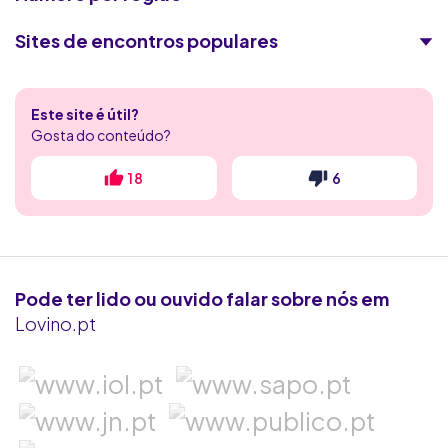
Sites de encontros populares
Encontros Quentes
Este site é útil?
Flerte Discreto
Gosta do conteúdo?
4club
18
6
RadarDeRaparigas
Victoria Milan
Pode ter lido ou ouvido falar sobre nós em
Flirt.com
Lovino.pt
Ashley Madison
Seeking Arrangement
Contacto Secreto