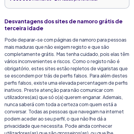
Raparigas Locais
Desvantagens dos sites de namoro grátis de
terceira idade
8.0/10
79 300
membros
30+
idade preferencial
Pode deparar-se com páginas de namoro para pessoas
mais maduras que não exigem registo e que são
completamente grátis. Mas tenha cuidado, pois elas têm
Lovoo
vários inconvenientes e riscos. Como o registo não é
5.3/10
obrigatório, estes sites estão repletos de vigaristas que
6 000 000
membros
21+
idade preferencial
se escondem por trás de perfis falsos. Para além destes
perfis falsos, existe uma elevada percentagem de perfis
inativos. Preste atenção para não comunicar com
RadarDeRaparigas
utilizadores(as) que só o(a) querem enganar. Ademais,
8.1/10
nunca saberá com toda a certeza com quem está a
conversar. Todas as pessoas que navegam na internet
72 000
membros
30+
idade preferencial
podem aceder ao seu perfil, o que não lhe dá a
privacidade que necessita. Pode ainda conhecer
Surpresas Sensuais
utilizadores(as) que são grosseiros(as), ou que lhe