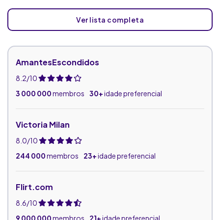
Ver lista completa
AmantesEscondidos
8.2/10
3 000 000
membros
30+
idade preferencial
Victoria Milan
8.0/10
244 000
membros
23+
idade preferencial
Flirt.com
8.6/10
9 000 000
membros
21+
idade preferencial