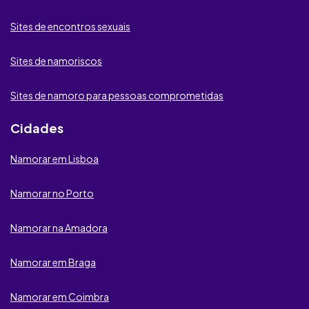
MyDates
Sites de encontros sexuais
DatingTuga
Sites de namoriscos
Proximeety
GPSDeRaparigas
Sites de namoro para pessoas comprometidas
Neoflirt
Cidades
iDates
Namorar em Lisboa
International Cupid
Namorar no Porto
Latin American Cupid
Namorar na Amadora
Lova Date
Namorar em Braga
Xadult18x
Namorar em Coimbra