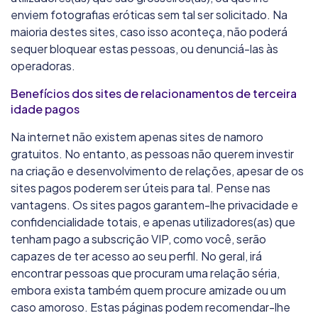
enviem fotografias eróticas sem tal ser solicitado. Na
8.0/10
maioria destes sites, caso isso aconteça, não poderá
3 000 000
membros
30+
idade preferencial
sequer bloquear estas pessoas, ou denunciá-las às
operadoras.
Flertecasuais
Benefícios dos sites de relacionamentos de terceira
idade pagos
9.3/10
75 000
membros
30+
idade preferencial
Na internet não existem apenas sites de namoro
gratuitos. No entanto, as pessoas não querem investir
na criação e desenvolvimento de relações, apesar de os
Lov.net
sites pagos poderem ser úteis para tal. Pense nas
8.1/10
vantagens. Os sites pagos garantem-lhe privacidade e
33 000
membros
30+
idade preferencial
confidencialidade totais, e apenas utilizadores(as) que
tenham pago a subscrição VIP, como você, serão
capazes de ter acesso ao seu perfil. No geral, irá
encontrar pessoas que procuram uma relação séria,
embora exista também quem procure amizade ou um
caso amoroso. Estas páginas podem recomendar-lhe