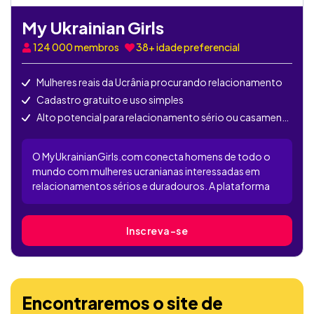
My Ukrainian Girls
124 000
membros
38+ idade preferencial
Mulheres reais da Ucrânia procurando relacionamento
Cadastro gratuito e uso simples
Alto potencial para relacionamento sério ou casamento
O MyUkrainianGirls.com conecta homens de todo o
mundo com mulheres ucranianas interessadas em
relacionamentos sérios e duradouros. A plataforma
conta com milhares de perfis femininos autênticos, e a
maioria das funções está disponível apenas para
membros VIP. É uma escolha popular para quem busca
Inscreva-se
romance internacional com um toque tradicional.
Encontraremos o site de