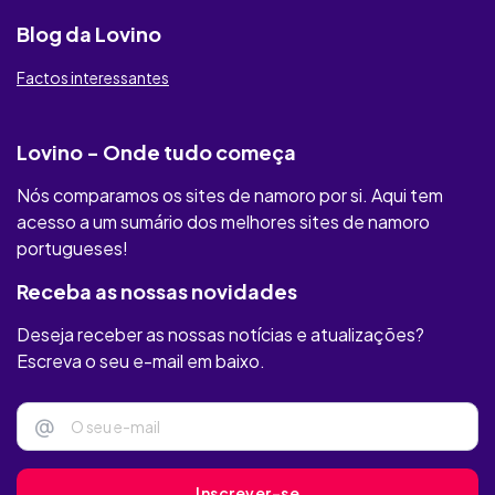
Raparigas Locais
Blog da Lovino
RichMeetBeautiful
Factos interessantes
Illicit Meat
Lovino - Onde tudo começa
Youumu
Nós comparamos os sites de namoro por si. Aqui tem
MAXXFINDER
acesso a um sumário dos melhores sites de namoro
portugueses!
Privaffair
Receba as nossas novidades
Only Flirts
Deseja receber as nossas notícias e atualizações?
Felizes
Escreva o seu e-mail em baixo.
Clube Amizade
@
soadultos
Inscrever-se