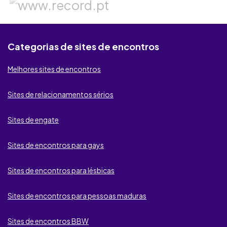
KROOW
Badoo
Categorias de sites de encontros
BeNaughty
Melhores sites de encontros
Fdating
Sites de relacionamentos sérios
Second Love
Sites de engate
My Ukrainian Girls
Sites de encontros para gays
be2
Sites de encontros para lésbicas
SugarDaters
Sites de encontros para pessoas maduras
Lov.net
Sites de encontros BBW