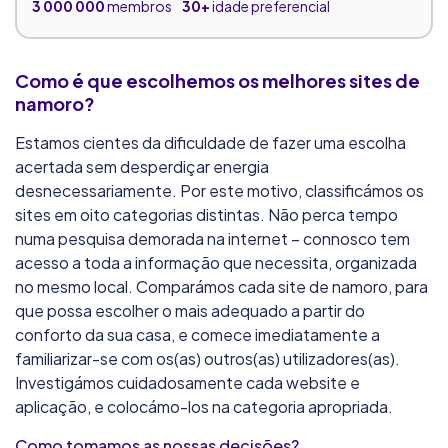
3 000 000
membros
30+
idade preferencial
Raparigas Locais
Como é que escolhemos os melhores sites de
namoro?
8.0/10
79 300
membros
30+
idade preferencial
Estamos cientes da dificuldade de fazer uma escolha
acertada sem desperdiçar energia
desnecessariamente. Por este motivo, classificámos os
Victoria Milan
sites em oito categorias distintas. Não perca tempo
8.0/10
numa pesquisa demorada na internet – connosco tem
244 000
membros
23+
idade preferencial
acesso a toda a informação que necessita, organizada
no mesmo local. Comparámos cada site de namoro, para
que possa escolher o mais adequado a partir do
Flirt.com
conforto da sua casa, e comece imediatamente a
8.6/10
familiarizar-se com os(as) outros(as) utilizadores(as).
Investigámos cuidadosamente cada website e
9 000 000
membros
21+
idade preferencial
aplicação, e colocámo-los na categoria apropriada.
Como tomamos as nossas decisões?