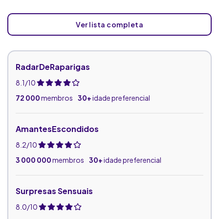
Ver lista completa
RadarDeRaparigas
8.1/10
72 000
membros
30+
idade preferencial
AmantesEscondidos
8.2/10
3 000 000
membros
30+
idade preferencial
Surpresas Sensuais
8.0/10