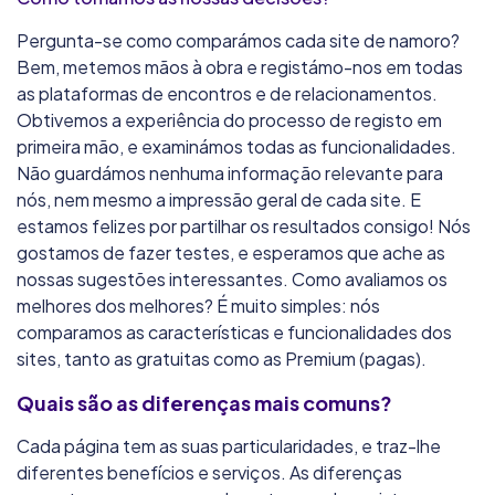
Meu Contacto Secreto
Pergunta-se como comparámos cada site de namoro?
8.0/10
Bem, metemos mãos à obra e registámo-nos em todas
2 000 000
membros
30+
idade preferencial
as plataformas de encontros e de relacionamentos.
Obtivemos a experiência do processo de registo em
cDate
primeira mão, e examinámos todas as funcionalidades.
Não guardámos nenhuma informação relevante para
8.2/10
nós, nem mesmo a impressão geral de cada site. E
170 000
membros
23+
idade preferencial
estamos felizes por partilhar os resultados consigo! Nós
gostamos de fazer testes, e esperamos que ache as
nossas sugestões interessantes. Como avaliamos os
Ashley Madison
melhores dos melhores? É muito simples: nós
8.8/10
comparamos as características e funcionalidades dos
7 000
membros
21+
idade preferencial
sites, tanto as gratuitas como as Premium (pagas).
Quais são as diferenças mais comuns?
Cupid Taste
Cada página tem as suas particularidades, e traz-lhe
7.4/10
diferentes benefícios e serviços. As diferenças
160 000
membros
30+
idade preferencial