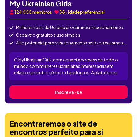
My Ukrainian Girls
124 000
membros
38+ idade preferencial
Mulheres reais da Ucrânia procurando relacionamento
Cadastro gratuito e uso simples
Alto potencial para relacionamento sério ou casamento
O MyUkrainianGirls.com conecta homens de todo o
mundo com mulheres ucranianas interessadas em
relacionamentos sérios e duradouros. A plataforma
conta com milhares de perfis femininos autênticos, e a
maioria das funções está disponível apenas para
membros VIP. É uma escolha popular para quem busca
Inscreva-se
romance internacional com um toque tradicional.
Encontraremos o site de
encontros perfeito para si