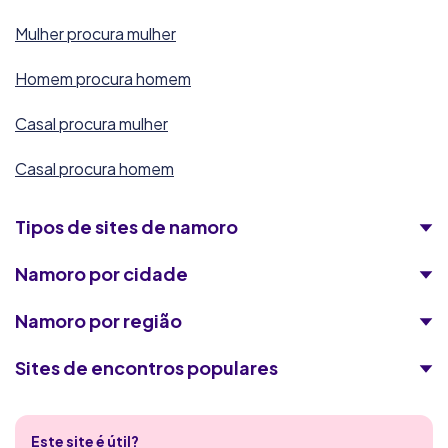
Mulher procura mulher
soadultos
Homem procura homem
8.0/10
91 000
membros
30+
idade preferencial
Casal procura mulher
Casal procura homem
DatingTuga
8.0/10
Tipos de sites de namoro
13 167
membros
30+
idade preferencial
Namoro por cidade
4club
Namoro por região
5.5/10
Sites de encontros populares
200 000
membros
30+
idade preferencial
Encontros Quentes
SugarDaters
Este site é útil?