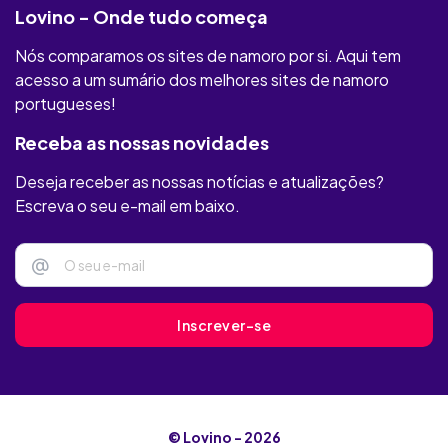
Lovino - Onde tudo começa
Youumu
Nós comparamos os sites de namoro por si. Aqui tem
MAXXFINDER
acesso a um sumário dos melhores sites de namoro
portugueses!
Privaffair
Receba as nossas novidades
Only Flirts
Deseja receber as nossas notícias e atualizações?
Felizes
Escreva o seu e-mail em baixo.
Clube Amizade
@
soadultos
Inscrever-se
Maxxsexx
Plenty of Fish
© Lovino - 2026