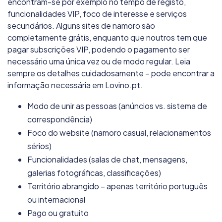
encontram-se por exemplo no tempo de registo,
funcionalidades VIP, foco de interesse e serviços
secundários. Alguns sites de namoro são
Casual Club
completamente grátis, enquanto que noutros tem que
8.5/10
pagar subscrições VIP, podendo o pagamento ser
necessário uma única vez ou de modo regular. Leia
130 000 000
membros
25+
idade preferencial
sempre os detalhes cuidadosamente – pode encontrar a
informação necessária em Lovino.pt.
Lov.net
Modo de unir as pessoas (anúncios vs. sistema de
8.1/10
correspondência)
33 000
membros
30+
idade preferencial
Foco do website (namoro casual, relacionamentos
sérios)
Fuckbook
Funcionalidades (salas de chat, mensagens,
galerias fotográficas, classificações)
8.0/10
Território abrangido – apenas território português
30 000
membros
30+
idade preferencial
ou internacional
Pago ou gratuito
MyDates