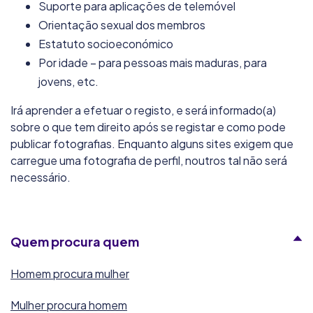
Suporte para aplicações de telemóvel
8.2/10
Orientação sexual dos membros
68 000
membros
30+
idade preferencial
Estatuto socioeconómico
Por idade – para pessoas mais maduras, para
jovens, etc.
Maxxsexx
8.1/10
Irá aprender a efetuar o registo, e será informado(a)
sobre o que tem direito após se registar e como pode
55 000
membros
30+
idade preferencial
publicar fotografias. Enquanto alguns sites exigem que
carregue uma fotografia de perfil, noutros tal não será
FoxyOnes
necessário.
8.0/10
65 000
membros
30+
idade preferencial
Quem procura quem
Maxxlove
Homem procura mulher
8.0/10
Mulher procura homem
80 000
membros
30+
idade preferencial