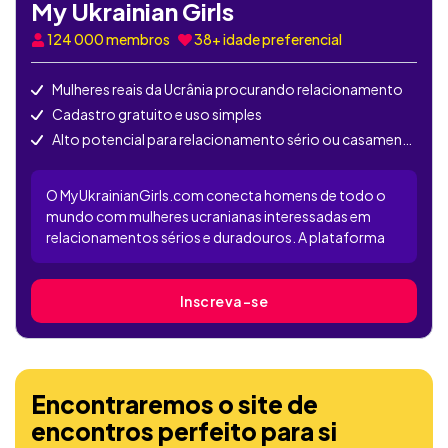
My Ukrainian Girls
124 000
membros
38+ idade preferencial
Mulheres reais da Ucrânia procurando relacionamento
Cadastro gratuito e uso simples
Alto potencial para relacionamento sério ou casamento
O MyUkrainianGirls.com conecta homens de todo o
mundo com mulheres ucranianas interessadas em
relacionamentos sérios e duradouros. A plataforma
conta com milhares de perfis femininos autênticos, e a
maioria das funções está disponível apenas para
membros VIP. É uma escolha popular para quem busca
Inscreva-se
romance internacional com um toque tradicional.
Encontraremos o site de
encontros perfeito para si