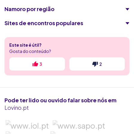
Namoro por região
72 000
membros
30+
idade preferencial
Sites de encontros populares
Flertecasuais
Encontros Quentes
9.3/10
Este site é útil?
75 000
membros
30+
idade preferencial
Flerte Discreto
Gosta do conteúdo?
4club
3
2
Lov.net
8.1/10
RadarDeRaparigas
33 000
membros
30+
idade preferencial
Victoria Milan
Pode ter lido ou ouvido falar sobre nós em
Flirt.com
Lovino.pt
Ashley Madison
Seeking Arrangement