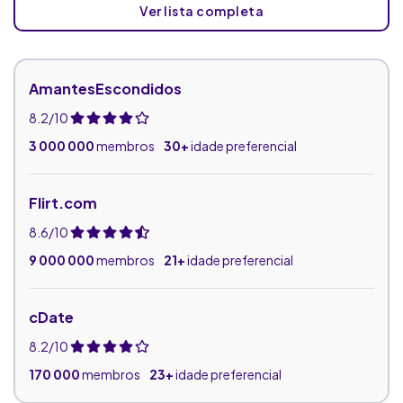
Ver lista completa
AmantesEscondidos
8.2/10
3 000 000
membros
30+
idade preferencial
Flirt.com
8.6/10
9 000 000
membros
21+
idade preferencial
cDate
8.2/10
170 000
membros
23+
idade preferencial