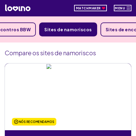
MATCHMAKER
MENU
encontros BBW
Sites de namoriscos
Sites de enc
Compare os sites de namoriscos
NÓS RECOMENDAMOS