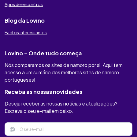
Apps de encontros
Raparigas Locais
Blog da Lovino
RichMeetBeautiful
Factos interessantes
Illicit Meat
Lovino - Onde tudo começa
Youumu
Nós comparamos os sites de namoro por si. Aqui tem
MAXXFINDER
acesso a um sumário dos melhores sites de namoro
portugueses!
Privaffair
Receba as nossas novidades
Only Flirts
Deseja receber as nossas notícias e atualizações?
Felizes
Escreva o seu e-mail em baixo.
Clube Amizade
@
soadultos