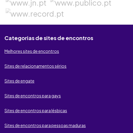
Contacto Secreto
KROOW
Badoo
Categorias de sites de encontros
BeNaughty
Melhores sites de encontros
Fdating
Sites de relacionamentos sérios
Second Love
Sites de engate
My Ukrainian Girls
Sites de encontros para gays
be2
Sites de encontros para lésbicas
SugarDaters
Sites de encontros para pessoas maduras
Lov.net