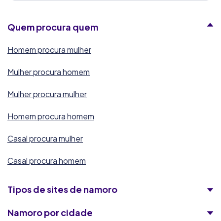
Victoria Milan
Quem procura quem
8.0/10
244 000
membros
23+
idade preferencial
Homem procura mulher
Mulher procura homem
Ashley Madison
Mulher procura mulher
8.8/10
7 000
membros
21+
idade preferencial
Homem procura homem
Casal procura mulher
Casual Club
8.5/10
Casal procura homem
130 000 000
membros
25+
idade preferencial
Tipos de sites de namoro
RadarDeRaparigas
Namoro por cidade
8.1/10